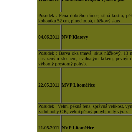
Posudek : Fena dobrého rámce, silná kostra, p
kohoutku 52 cm, plnochrupá, nůžkový skus
04.06.2011
NVP Klatovy
Posudek : Barva oka tmavá, skus nůžkový, 13 měs
nasazeným slechem, svalnatým krkem, pevným h
výborný prostorný pohyb.
22.05.2011
MVP Litoměřice
Posudek : Velmi pěkná fena, správná velikost, vy
zadní nohy OK, velmi pěkný pohyb, milý výraz
21.05.2011
NVP Litoměřice