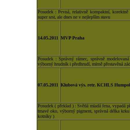
Posudek : Pevná, relativně kompaktní, korektně 
super srst, ale dnes ne v nejlepším stavu
14.05.2011
MVP Praha
Posudek : Správný rámec, správně modelovaná h
výborný hrudník i předhrudí, mírně přestavěná zá
07.05.2011
Klubová výs. retr. KCHLS Humpol
Posudek ( překlad ) : Světlá mladá fena, vypadá př
tmavé oko, výborný pigment, správná délka krku a
kotníky )