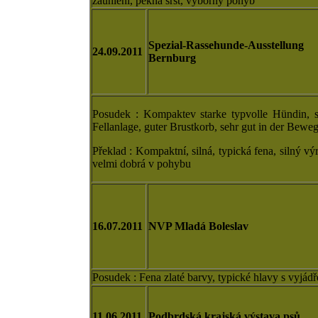
zaúhlení, pěkná srst, výborný pohyb
Spezial-Rassehunde-Ausstellung
24.09.2011
Bernburg
Posudek : Kompaktev starke typvolle Hündin, 
Fellanlage, guter Brustkorb, sehr gut in der Bewe
Překlad : Kompaktní, silná, typická fena, silný vý
velmi dobrá v pohybu
16.07.2011
NVP Mladá Boleslav
Posudek : Fena zlaté barvy, typické hlavy s vyj
11.06.2011
Podbrdská krajská výstava psů