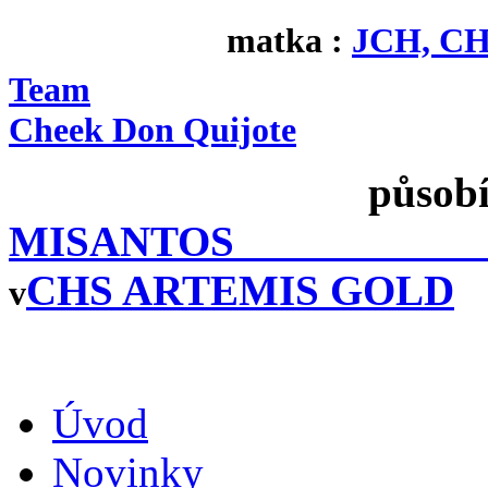
matka :
JCH, CH
Team
Cheek Don Quijote
působí
MISA
CHS ARTEMIS GOLD
v
Úvod
Novinky