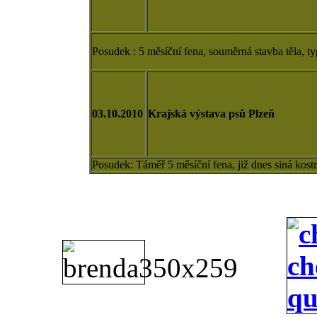
Posudek : 5 měsíční fena, souměrná stavba těla, t
03.10.2010
Krajská výstava psů Plzeň
Posudek: Táměř 5 měsíční fena, již dnes siná kos