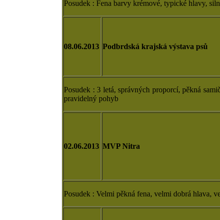
Posudek : Fena barvy krémové, typické hlavy, siln
08.06.2013
Podbrdská krajská výstava psů
Posudek : 3 letá, správných proporcí, pěkná sami
pravidelný pohyb
02.06.2013
MVP Nitra
Posudek : Velmi pěkná fena, velmi dobrá hlava, v