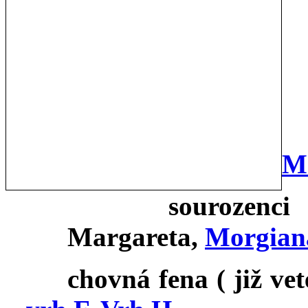
c
M
sourozenc
Margareta,
Morgian
chovná fena ( již ve