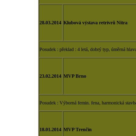
28.03.2014
Klubová výstava retrívrů Nitra
Posudek : překlad : 4 letá, dobrý typ, úměrná hlava
23.02.2014
MVP Brno
Posudek : Výborná femin. fena, harmonická stavba
18.01.2014
MVP Trenčín