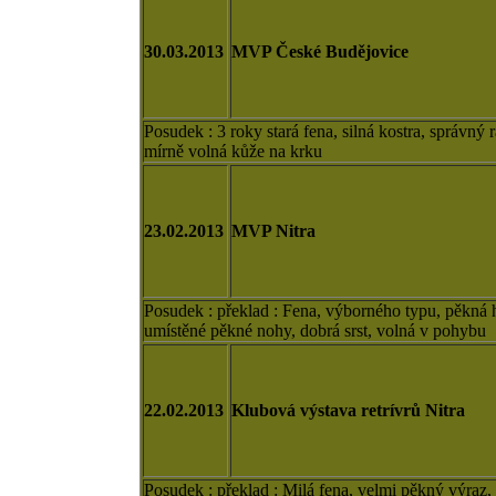
30.03.2013
MVP České Budějovice
Posudek : 3 roky stará fena, silná kostra, správný
mírně volná kůže na krku
23.02.2013
MVP Nitra
Posudek : překlad : Fena, výborného typu, pěkná hl
umístěné pěkné nohy, dobrá srst, volná v pohybu
22.02.2013
Klubová výstava retrívrů Nitra
Posudek : překlad : Milá fena, velmi pěkný výraz,