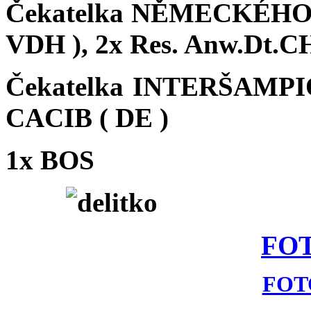
Čekatelka NĚMECKÉH
VDH ),
2
x
Res. Anw.Dt.CH
Čekatelka INTERŠAMPIO
CACIB ( DE )
1x BOS
FO
FO