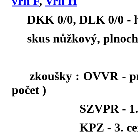
vrh F
,
Vrh H
DKK 0/0, DLK 0/0 - 
skus nůžkový, plnoc
zkoušky :
OVVR - pr
počet )
SZVPR - 1.
KPZ - 3. c