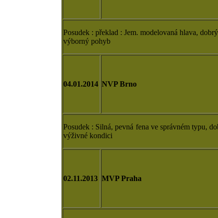
Posudek : překlad : Jem. modelovaná hlava, dobrý 
výborný pohyb
04.01.2014
NVP Brno
Posudek : Silná, pevná fena ve správném typu, do
výživné kondici
02.11.2013
MVP Praha