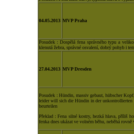
04.05.2013
MVP Praha
Posudek : Dospělá fena správného typu a velikost
klenutá žebra, správné osvalení, dobrý pohyb i t
27.04.2013
MVP Dresden
Posudek : Hündin, massiv gebaut, hübscher Kopf, st
leider will sich die Hündin in der unkontrollierte
beurteilen
Překlad : Fena
silné kostry, hezká hlava, příliš 
fenka dnes ukázat ve volném běhu, neběhá rovně v 