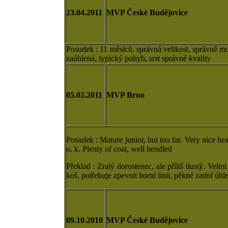
23.04.2011
MVP České Budějovice
Posudek : 11 měsíců, správná velikost, správně m
zaúhlená, typický pohyb, srst správné kvality
05.02.2011
MVP Brno
Posudek : Mature junior, but too fat. Very nice he
o. k. Plenty of coat, well hendled
Překlad : Zralý dorostenec, ale příliš tlustý. Vel
koš, potřebuje zpevnit horní linii, pěkné zadní úh
09.10.2010
MVP České Budějovice