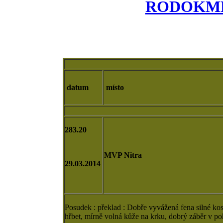
RODOKME
VÝST
datum
místo
283.20
MVP Nitra
29.03.2014
Posudek : překlad : Dobře vyvážená fena silné kos
hřbet, mírně volná kůže na krku, dobrý záběr v p