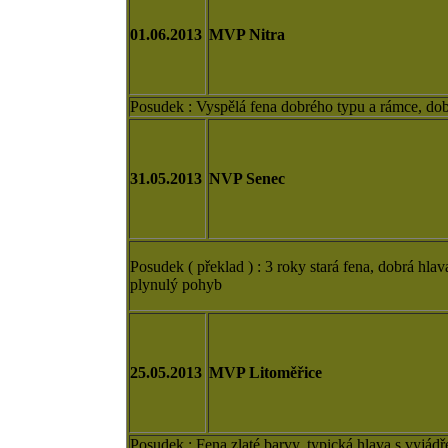
01.06.2013
MVP Nitra
Posudek : Vyspělá fena dobrého typu a rámce, dobrá
31.05.2013
NVP Senec
Posudek ( překlad ) : 3 roky stará fena, dobrá hla
plynulý pohyb
25.05.2013
MVP Litoměřice
Posudek : Fena zlaté barvy, typická hlava s vyjád