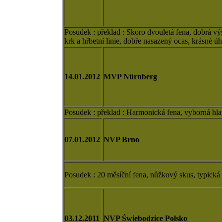
Posudek : překlad : Skoro dvouletá fena, dobrá vý
krk a hřbetní linie, dobře nasazený ocas, krásné ú
14.01.2012
MVP Nürnberg
Posudek : překlad : Harmonická fena, vyborná hla
07.01.2012
NVP Brno
Posudek : 20 měsíční fena, nůžkový skus, typická 
03.12.2011
NVP Świebodzice Polsko