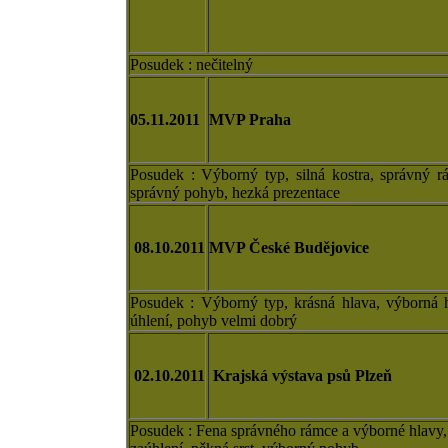
Posudek : nečitelný
05.11.2011
MVP Praha
Posudek : Výborný typ, silná kostra, správný rá
správný pohyb, hezká prezentace
08.10.2011
MVP České Budějovice
Posudek : Výborný typ, krásná hlava, výborná h
úhlení, pohyb velmi dobrý
02.10.2011
Krajská výstava psů Plzeň
Posudek : Fena správného rámce a výborné hlavy, 