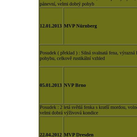
pánevní, velmi dobrý pohyb
12.01.2013
MVP Nürnberg
Posudek ( překlad ) : Silná svalnatá fena, výrazná
pohybu, celkově rustikální vzhled
05.01.2013
NVP Brno
Posudek : 2 letá světlá fenka s kratší mordou, voln
velmi dobrá výživová kondice
22.04.2012
MVP Dresden